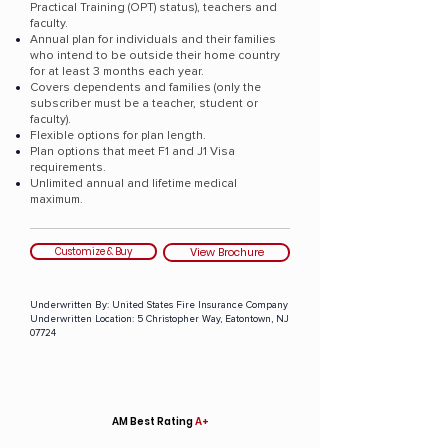
Practical Training (OPT) status), teachers and
faculty.
Annual plan for individuals and their families
who intend to be outside their home country
for at least 3 months each year.
Covers dependents and families (only the
subscriber must be a teacher, student or
faculty).
Flexible options for plan length.
Plan options that meet F1 and J1 Visa
requirements.
Unlimited annual and lifetime medical
maximum.
Customize & Buy
View Brochure
Underwritten By:
United States Fire Insurance Company
Underwritten Location:
5 Christopher Way, Eatontown, NJ
07724
AM Best Rating
A+