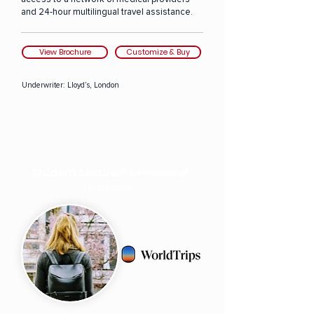
and 24-hour multilingual travel assistance.
View Brochure
Customize & Buy
Underwriter:
Lloyd’s, London
Student Secure®
International
Insurance