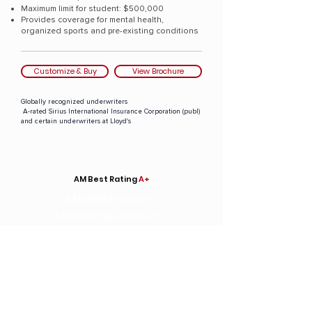
Maximum limit for student: $500,000
Provides coverage for mental health,
organized sports and pre-existing conditions
Customize & Buy
View Brochure
Globally recognized underwriters
A-rated Sirius International Insurance Corporation (publ)
and certain underwriters at Lloyd's
AM Best Rating
A+
Student
Health
Advantage Platinum